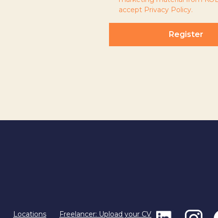
accept
Privacy Policy
.
Register
Locations
Freelancer: Upload your CV