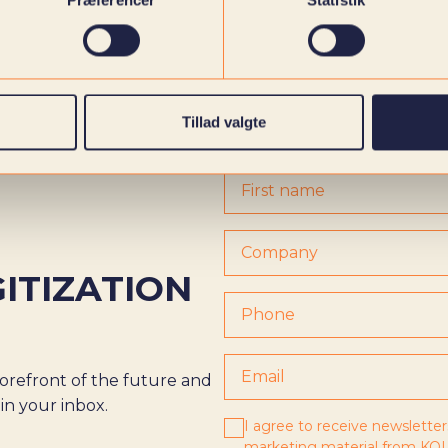
Præferencer
Statistik
Tillad valgte
GITIZATION
orefront of the future and
 in your inbox.
I agree to receive newsletter
marketing material from KOL