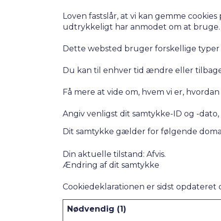
SALES & MARKETING
SERVICE & PROJECT
Loven fastslår, at vi kan gemme cookies 
udtrykkeligt har anmodet om at bruge. F
PURCHASING, STORAGE
PRODUCTION
Dette websted bruger forskellige typer af
IT
Du kan til enhver tid ændre eller tilba
HUMAN RESOURCES
Få mere at vide om, hvem vi er, hvordan 
About Us
Cases
Angiv venligst dit samtykke-ID og -dato
Freelance
Events
Dit samtykke gælder for følgende domæ
Articles
Support
Din aktuelle tilstand: Afvis.
Online store
Ændring af dit samtykke
Operational Status
Specialists
Cookiedeklarationen er sidst opdateret 
Contact Us
Nødvendig (1)