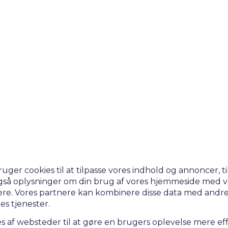
About Us
Cases
Freelance
Event
Operational Status
Specialists
Co
r cookies til at tilpasse vores indhold og annoncer, til 
er også oplysninger om din brug af vores hjemmeside med v
e. Vores partnere kan kombinere disse data med andre o
es tjenester.
s af websteder til at gøre en brugers oplevelse mere eff