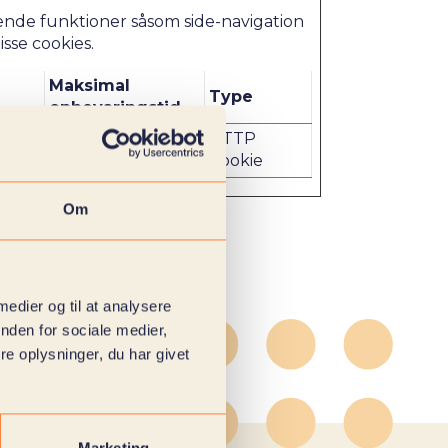
nde funktioner såsom side-navigation
sse cookies.
Maksimal
Type
opbevaringstid
1 år
HTTP
Cookie
Om
 medier og til at analysere
nden for sociale medier,
e oplysninger, du har givet