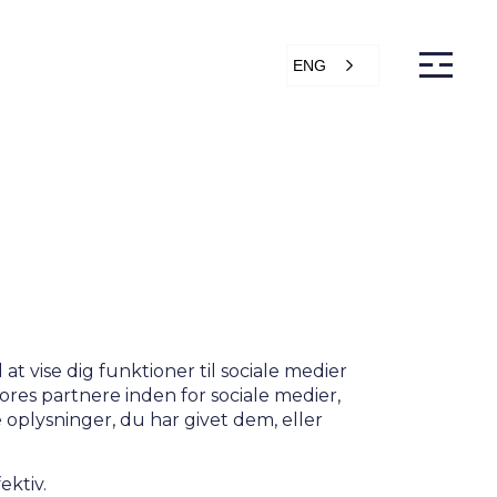
ENG
s
Articles
Support
Online store
ntact Us
at vise dig funktioner til sociale medier
ores partnere inden for sociale medier,
plysninger, du har givet dem, eller
ektiv.